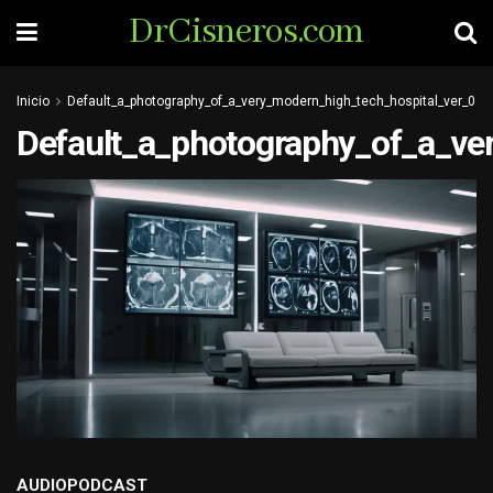
DrCisneros.com
Inicio
Default_a_photography_of_a_very_modern_high_tech_hospital_ver_0
Default_a_photography_of_a_ve
AUDIOPODCAST