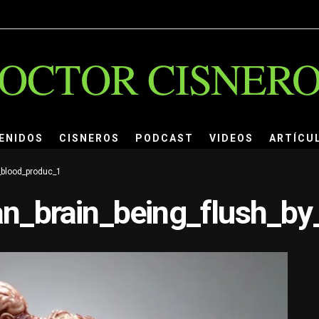
OCTOR CISNER
ENIDOS
CISNEROS
PODCAST
VIDEOS
ARTÍCU
_blood_produc_1
n_brain_being_flush_by