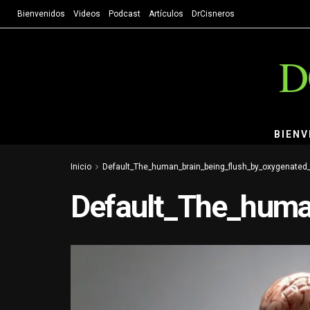
Bienvenidos
Videos
Podcast
Artículos
DrCisneros
D
BIENV
Inicio
Default_The_human_brain_being_flush_by_oxygenated
Default_The_huma