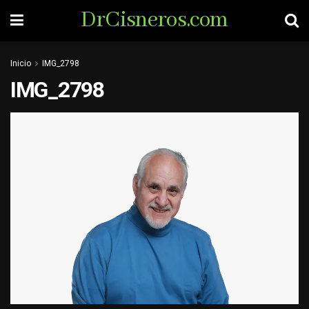
DrCisneros.com
Inicio
IMG_2798
IMG_2798