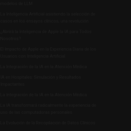
modelos de LLM
La Inteligencia Artificial asistiendo la selección de
casos en los ensayos clínicos, una revolución
¿Abrirá la Inteligencia de Apple la IA para Todos
Nosotros?
El Impacto de Apple en la Experiencia Diaria de los
Usuarios con Inteligencia Artificial
La Integración de la IA en la Atención Médica
IA en Hospitales: Simulación y Resultados
Impactantes
La Integración de la IA en la Atención Médica
La IA transformará radicalmente la experiencia de
uso de las computadoras personales
La Evolución de la Recopilación de Datos Clínicos