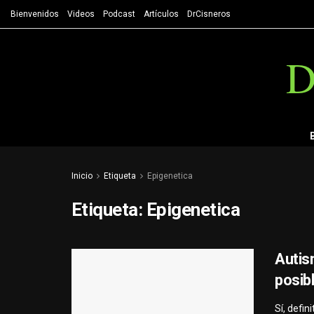
Bienvenidos
Videos
Podcast
Artículos
DrCisneros
D
Inicio
Etiqueta
Epigenetica
Etiqueta:
Epigenetica
Autis
posib
Sí, defi