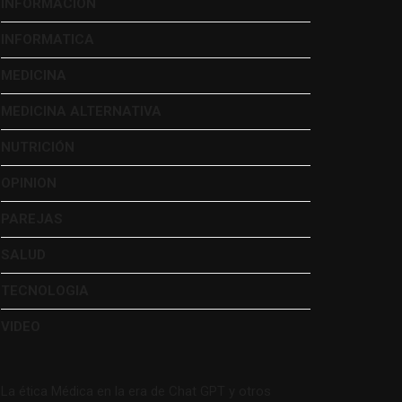
INFORMACIÓN
INFORMATICA
MEDICINA
MEDICINA ALTERNATIVA
NUTRICIÓN
OPINION
PAREJAS
SALUD
TECNOLOGIA
VIDEO
La ética Médica en la era de Chat GPT y otros